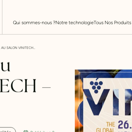
Qui sommes-nous ?
Notre technologie
Tous Nos Produits
ANTOFÉNOL AU SALON VINITECH – SIFEL !
a
u
E
C
H
–